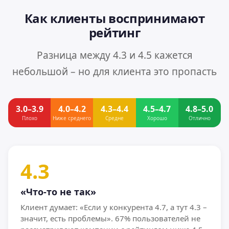
Как клиенты воспринимают
рейтинг
Разница между 4.3 и 4.5 кажется
небольшой – но для клиента это пропасть
3.0–3.9
4.0–4.2
4.3–4.4
4.5–4.7
4.8–5.0
Плохо
Ниже среднего
Средне
Хорошо
Отлично
4.3
«Что-то не так»
Клиент думает: «Если у конкурента 4.7, а тут 4.3 –
значит, есть проблемы». 67% пользователей не