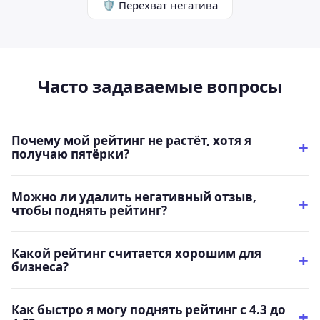
🛡️ Перехват негатива
Часто задаваемые вопросы
Почему мой рейтинг не растёт, хотя я
получаю пятёрки?
Скорее всего, дело в байесовском усреднении
Яндекса. При малом количестве отзывов (менее 30)
Можно ли удалить негативный отзыв,
рейтинг сильно «притягивается» к базовому
чтобы поднять рейтинг?
Удалить можно только отзывы, нарушающие
значению 4.0–4.2. Продолжайте собирать отзывы –
правила площадки: оскорбления, спам, фейки от
после 30–50 оценок рейтинг начнёт отражать
Какой рейтинг считается хорошим для
конкурентов. Подайте жалобу через форму
реальное качество.
бизнеса?
4.5 и выше – это порог доверия для большинства
площадки. Честные негативные отзывы удалить
клиентов. Идеальный диапазон – 4.6–4.9. Рейтинг 5.0
нельзя – лучше ответьте на них грамотно и
Как быстро я могу поднять рейтинг с 4.3 до