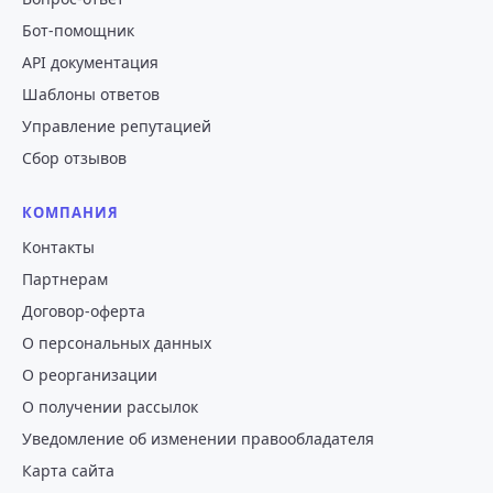
регламентирована; актуальные обновления
Бот-помощник
отражаются в документации.
API документация
Шаблоны ответов
В сентябре 2025 года мы открыли публичный API
и собираем идеи по его расширению. Если у вас
Управление репутацией
есть предложение — оставьте его, пожалуйста, в
Сбор отзывов
разделе идей.
КОМПАНИЯ
Контакты
Партнерам
Договор-оферта
О персональных данных
О реорганизации
О получении рассылок
Уведомление об изменении правообладателя
Карта сайта