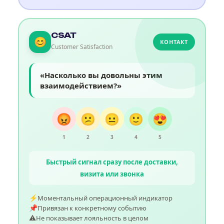
CSAT
😊
КОНТАКТ
Customer Satisfaction
«Насколько вы довольны этим
взаимодействием?»
😡
😕
😐
🙂
😍
1
2
3
4
5
Быстрый сигнал сразу после доставки,
визита или звонка
⚡
Моментальный операционный индикатор
📌
Привязан к конкретному событию
⚠️
Не показывает лояльность в целом