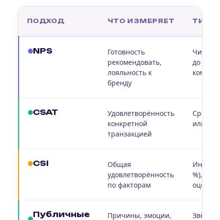
ПОДХОД
ЧТО ИЗМЕРЯЕТ
ТИП 
NPS
Готовность
Число о
рекомендовать,
до +100
лояльность к
коммен
бренду
CSAT
Удовлетворённость
Средни
конкретной
или % «
транзакцией
CSI
Общая
Индекс 
удовлетворённость
%), фак
по факторам
оценки
Публичные
Причины, эмоции,
Звёзды 