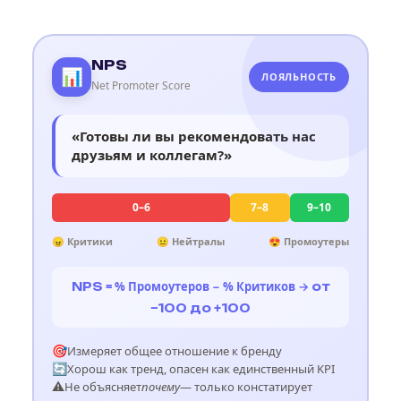
NPS
📊
ЛОЯЛЬНОСТЬ
Net Promoter Score
«Готовы ли вы рекомендовать нас
друзьям и коллегам?»
0–6
7–8
9–10
😠 Критики
😐 Нейтралы
😍 Промоутеры
= % Промоутеров − % Критиков →
NPS
от
−100 до +100
🎯
Измеряет общее отношение к бренду
🔄
Хорош как тренд, опасен как единственный KPI
⚠️
Не объясняет
почему
— только констатирует