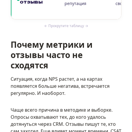
отзывы
репутация
свободн
← Прокрутите таблицу →
Почему метрики и
отзывы часто не
сходятся
Ситуация, когда NPS растет, а на картах
появляется больше негатива, встречается
регулярно. И наоборот.
Чаще всего причина в методике и выборке.
Опросы охватывают тех, до кого удалось
дотянуться через CRM. Отзывы пишут те, кто
сам захотел. Еще влияет момент времени. CSAT