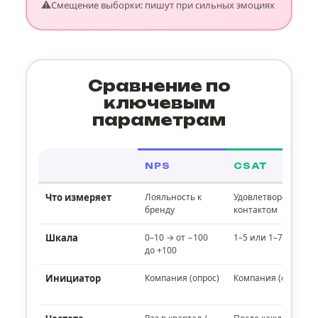
⚠️
Смещение выборки: пишут при сильных эмоциях
Сравнение по
ключевым
параметрам
NPS
CSAT
Что измеряет
Лояльность к
Удовлетворённость
бренду
контактом
Шкала
0–10 → от −100
1–5 или 1–7
до +100
Инициатор
Компания (опрос)
Компания (опрос)