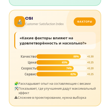
CSI
🔬
ФАКТОРЫ
Customer Satisfaction Index
«Какие факторы влияют на
удовлетворённость и насколько?»
Качество
88%
×0.30
Цена
65%
×0.25
Скорость
74%
×0.20
Сервис
82%
×0.25
🧩
Раскладывает опыт на составляющие с весами
🛠️
Показывает, где улучшения дадут максимальный
эффект
⚠️
Сложнее в проектировании, нужна выборка