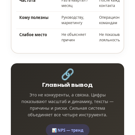
Частота
Раз в квартал /
После каждого
месяц
контакта
Кому полезны
Руководству,
Операционным
маркетингу
командам
Слабое место
Не объясняет
Не показывает
причин
лояльность
🔗
Главный вывод
Это не конкуренты, а связка. Цифры
показывают масштаб и динамику, тексты —
причины и риски. Сильная система
объединяет все четыре инструмента.
📊 NPS — тренд