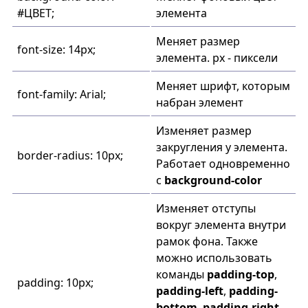
#ЦВЕТ;
элемента
Меняет размер
font-size: 14px;
элемента. px - пиксели
Меняет шрифт, которым
font-family: Arial;
набран элемент
Изменяет размер
закругления у элемента.
border-radius: 10px;
Работает одновременно
с
background-color
Изменяет отступы
вокруг элемента внутри
рамок фона. Также
можно использовать
команды
padding-top
,
padding: 10px;
padding-left
,
padding-
bottom
,
padding-right
,