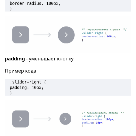
border-radius: 100px; 

}
padding
- уменьшает кнопку
Пример кода
.slider-right { 

padding: 10px; 

}